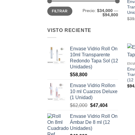
Env
Tra
Precio
Precio
Precio:
$34,000
—
FILTRAR
mínimo
máximo
Uni
$94,800
$
39
VISTO RECIENTE
Envase Vidrio Roll On
10ml Transparente
Redondo Tapa Sol (12
ENV
Unidades)
Env
Tra
$
58,800
(12
Envase Vidrio Rollon
$
94
10 ml Cuarzos Deluxe
(1 Unidad)
El
El
$
62,000
$
47,404
precio
precio
Envase Vidrio Roll On
original
actual
Ámbar De 8 ml (12
era:
es:
Unidades)
$62,000.
$47,404.