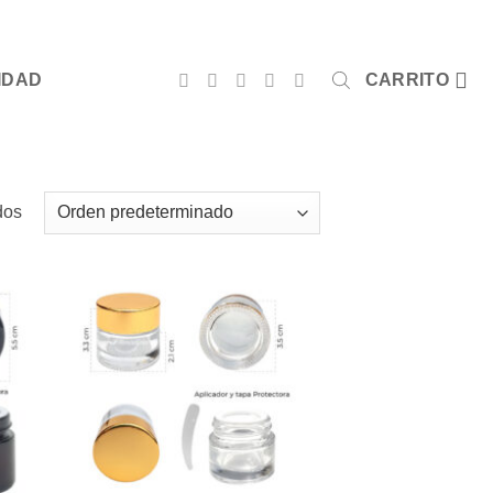
IDAD
CARRITO
dos
dir
Añadir
a
a la
 de
lista de
eos
deseos