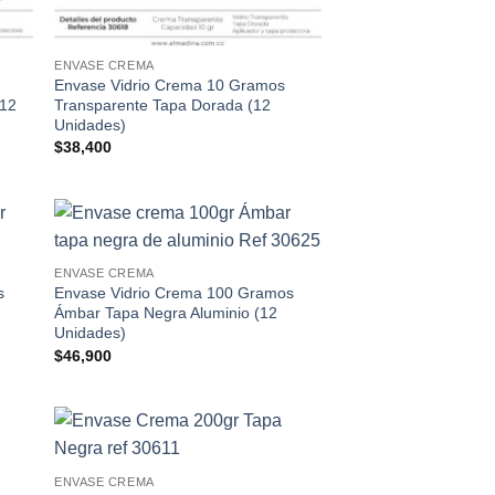
ENVASE CREMA
Envase Vidrio Crema 10 Gramos
(12
Transparente Tapa Dorada (12
Unidades)
$
38,400
dir
Añadir
ENVASE CREMA
a
a la
s
Envase Vidrio Crema 100 Gramos
 de
lista de
eos
deseos
Ámbar Tapa Negra Aluminio (12
Unidades)
$
46,900
dir
Añadir
ENVASE CREMA
a
a la