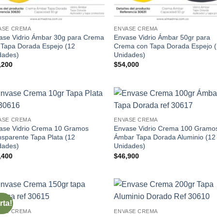
ASE CREMA
ENVASE CREMA
ase Vidrio Ámbar 30g para Crema
Envase Vidrio Ámbar 50gr para
 Tapa Dorada Espejo (12
Crema con Tapa Dorada Espejo 
dades)
Unidades)
,200
$
54,000
Añadir
Aña
ASE CREMA
ENVASE CREMA
a la
a l
ase Vidrio Crema 10 Gramos
Envase Vidrio Crema 100 Gramo
lista de
lista
deseos
des
nsparente Tapa Plata (12
Ámbar Tapa Dorada Aluminio (12
dades)
Unidades)
,400
$
46,900
rta!
Añadir
Aña
ASE CREMA
ENVASE CREMA
a la
a l