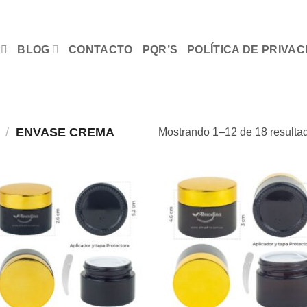
BLOG
CONTACTO
PQR’S
POLÍTICA DE PRIVAC
/
ENVASE CREMA
Mostrando 1–12 de 18 resulta
Añadir
Aña
a la
a l
lista de
lista
deseos
des