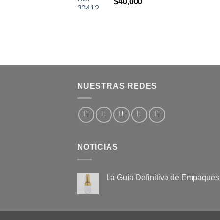
$
40,000
NUESTRAS REDES
NOTICIAS
La Guía Definitiva de Empaques
No
hay
comentarios
en
La
Guía