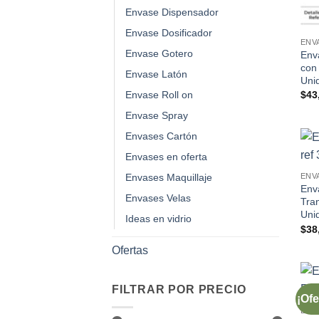
Envase Dispensador
Envase Dosificador
ENV
Envase Gotero
Env
con
Envase Latón
Uni
$
43
Envase Roll on
Envase Spray
Envases Cartón
Envases en oferta
ENV
Envases Maquillaje
Env
Envases Velas
Tra
Uni
Ideas en vidrio
$
38
Ofertas
FILTRAR POR PRECIO
¡Ofe
ENV