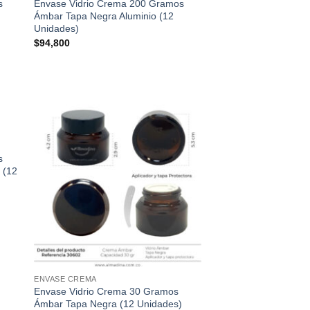
s
Envase Vidrio Crema 200 Gramos
 de
lista de
eos
deseos
Ámbar Tapa Negra Aluminio (12
Unidades)
$
94,800
dir
Añadir
a
a la
s
 de
lista de
eos
deseos
 (12
ENVASE CREMA
Envase Vidrio Crema 30 Gramos
Ámbar Tapa Negra (12 Unidades)