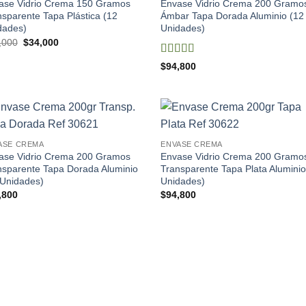
ase Vidrio Crema 150 Gramos
Envase Vidrio Crema 200 Gramo
lista de
lista
deseos
des
nsparente Tapa Plástica (12
Ámbar Tapa Dorada Aluminio (12
dades)
Unidades)
El
El
,000
$
34,000
precio
precio
original
actual
Valorado
$
94,800
era:
es:
con
5
de 5
$39,000.
$34,000.
Añadir
Aña
ASE CREMA
ENVASE CREMA
a la
a l
ase Vidrio Crema 200 Gramos
Envase Vidrio Crema 200 Gramo
lista de
lista
deseos
des
nsparente Tapa Dorada Aluminio
Transparente Tapa Plata Aluminio
 Unidades)
Unidades)
,800
$
94,800