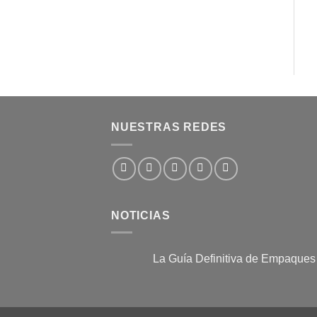
NUESTRAS REDES
NOTICIAS
La Guía Definitiva de Empaques
No
hay
comentarios
en
La