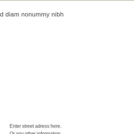
 sed diam nonummy nibh
Enter street adress here.
Or any other information