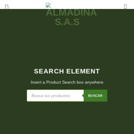
Saltar
al
contenido
SEARCH ELEMENT
Insert a Product Search box anywhere
Búsqueda
de
BUSCAR
productos