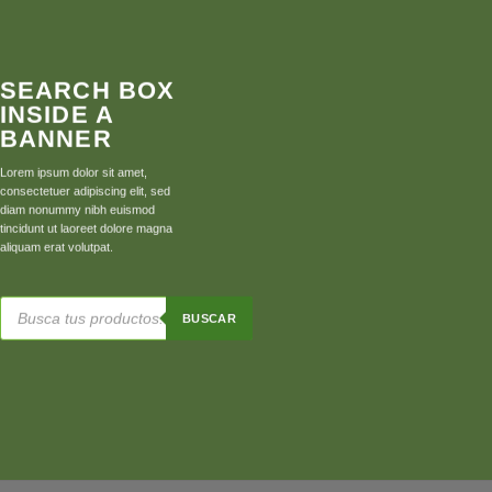
SEARCH BOX
INSIDE A
BANNER
Lorem ipsum dolor sit amet,
consectetuer adipiscing elit, sed
diam nonummy nibh euismod
tincidunt ut laoreet dolore magna
aliquam erat volutpat.
Búsqueda
de
BUSCAR
productos