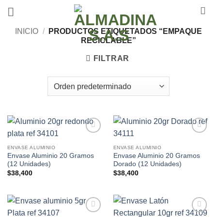
Saltar
al
contenido
INICIO
/
PRODUCTOS ETIQUETADOS “EMPAQUE
RECICLABLE”
FILTRAR
Añadir
Añadir
a la
a la
ENVASE ALUMINIO
ENVASE ALUMINIO
lista de
lista de
Envase Aluminio 20 Gramos
Envase Aluminio 20 Gramos
deseos
deseos
(12 Unidades)
Dorado (12 Unidades)
$
38,400
$
38,400