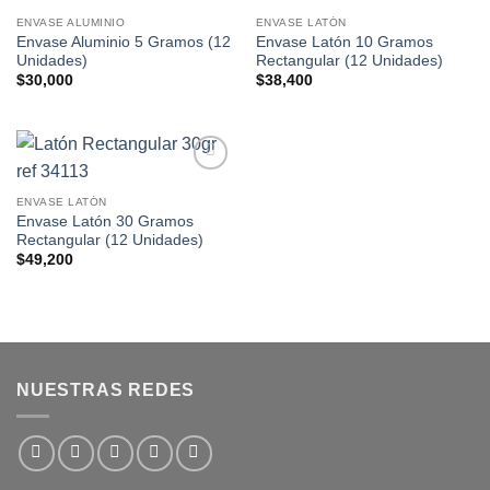
Añadir
Añadir
a la
a la
ENVASE ALUMINIO
ENVASE LATÓN
lista de
lista de
Envase Aluminio 5 Gramos (12
Envase Latón 10 Gramos
deseos
deseos
Unidades)
Rectangular (12 Unidades)
$
30,000
$
38,400
Añadir
a la
ENVASE LATÓN
lista de
Envase Latón 30 Gramos
deseos
Rectangular (12 Unidades)
$
49,200
NUESTRAS REDES