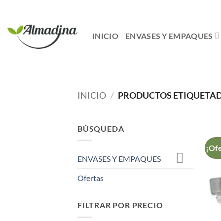
Saltar
al
contenido
INICIO
ENVASES Y EMPAQUES
INICIO
/
PRODUCTOS ETIQUETADO
BÚSQUEDA
¡Ofe
ENVASES Y EMPAQUES
Ofertas
FILTRAR POR PRECIO