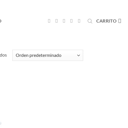
D
CARRITO
ados
dir
la
a de
eos