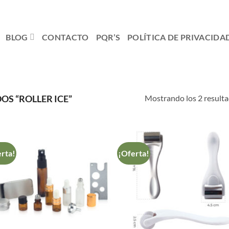
BLOG
CONTACTO
PQR’S
POLÍTICA DE PRIVACIDA
Mostrando los 2 result
S “ROLLER ICE”
rta!
¡Oferta!
Añadir
Aña
a la
a 
lista de
list
deseos
des