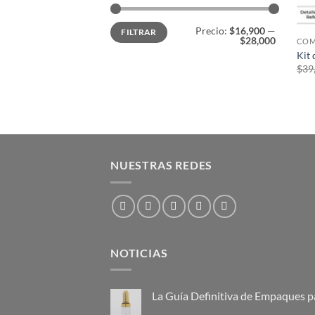
Precio
Precio
Precio:
$16,900
—
FILTRAR
mínimo
máximo
$28,000
COM
Kit 
$
39
NUESTRAS REDES
NOTICIAS
La Guía Definitiva de Empaques p
No