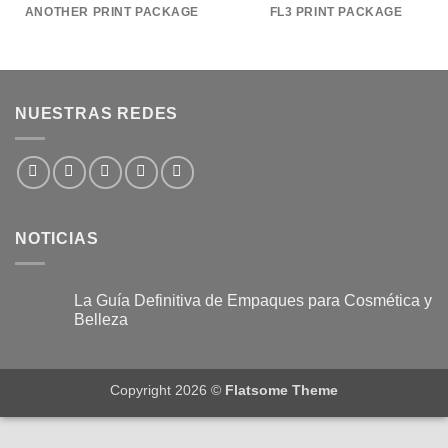
ANOTHER PRINT PACKAGE
FL3 PRINT PACKAGE
NUESTRAS REDES
NOTICIAS
La Guía Definitiva de Empaques para Cosmética y
Belleza
No
hay
comentarios
en
Copyright 2026 ©
Flatsome Theme
La
Guía
Definitiva
de
Empaques