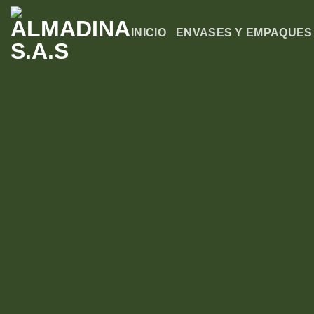
Saltar
al
INICIO
ENVASES Y EMPAQUES
contenido
WordPr