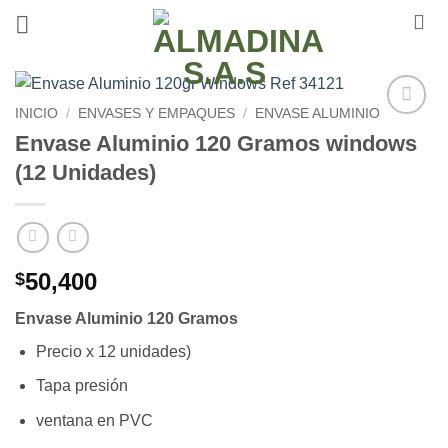
Saltar
al
contenido
INICIO
/
ENVASES Y EMPAQUES
/
ENVASE ALUMINIO
Añadir
Envase Aluminio 120 Gramos windows
a la
(12 Unidades)
lista de
deseos
50,400
$
Envase Aluminio 120 Gramos
Precio x 12 unidades)
Tapa presión
ventana en PVC