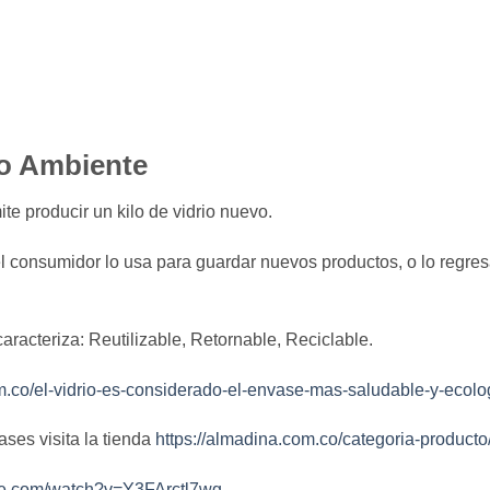
o Ambiente
ite producir un kilo de vidrio nuevo.
el consumidor lo usa para guardar nuevos productos, o lo regre
caracteriza: Reutilizable, Retornable, Reciclable.
m.co/el-vidrio-es-considerado-el-envase-mas-saludable-y-ecolo
ases visita la tienda
https://almadina.com.co/categoria-product
be.com/watch?v=Y3FArctl7wg