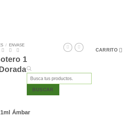
ES
/
ENVASE
CARRITO
otero 1
 Dorada
Búsqueda
de
productos
BUSCAR
o 1ml Ámbar