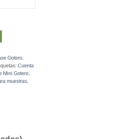
se Gotero
,
iquetas:
Cuenta
 Mini Gotero
,
ara muestras
,