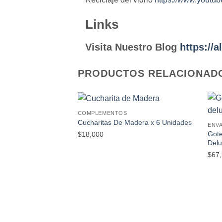
Links
Visita Nuestro Blog
https://
PRODUCTOS RELACIONAD
COMPLEMENTOS
Añadir
Cucharitas De Madera x 6 Unidades
ENV
a la
Gote
lista de
$
18,000
deseos
Delu
$
67