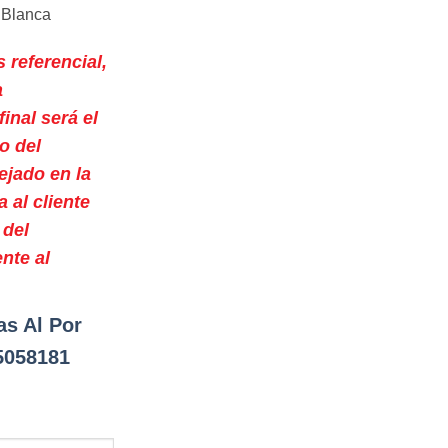
 Blanca
s referencial,
a
final será el
o del
ejado en la
a al cliente
 del
ente al
as Al Por
5058181