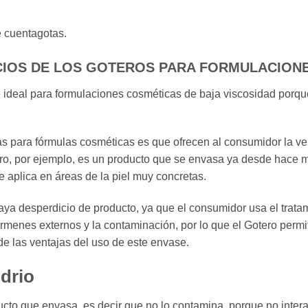
 cuentagotas.
CIOS DE LOS GOTEROS PARA FORMULACION
ideal para formulaciones cosméticas de baja viscosidad porqu
tas para fórmulas cosméticas es que ofrecen al consumidor la v
uero, por ejemplo, es un producto que se envasa ya desde hace
e aplica en áreas de la piel muy concretas.
ya desperdicio de producto, ya que el consumidor usa el tratam
érmenes externos y la contaminación, por lo que el Gotero per
as ventajas del uso de este envase.
drio
ducto que envasa, es decir que no lo contamina, porque no inter