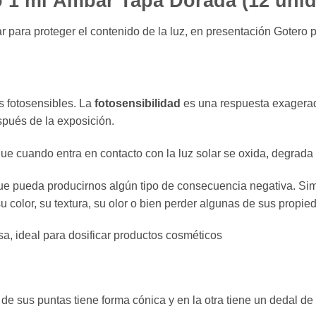
o 1 ml Ámbar Tapa Dorada (12 uni
 para proteger el contenido de la luz, en presentación Gotero 
os fotosensibles. La
fotosensibilidad
es una respuesta exagerada
spués de la exposición.
que cuando entra en contacto con la luz solar se oxida, degrada
a que pueda producirnos algún tipo de consecuencia negativa. S
u color, su textura, su olor o bien perder algunas de sus propie
a, ideal para dosificar productos cosméticos
de sus puntas tiene forma cónica y en la otra tiene un dedal de 