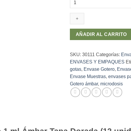
Vidrio
Gotero
1
ml
Ámbar
AÑADIR AL CARRITO
Tapa
Dorada
(12
SKU:
30111
Categorías:
Enva
unidades)
ENVASES Y EMPAQUES
Et
cantidad
gotas
,
Envase Gotero
,
Envase
Envase Muestras
,
envases p
Gotero ámbar
,
microdosis