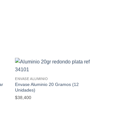
ir
Añadir
ENVASE ALUMINIO
a
a la
ar
Envase Aluminio 20 Gramos (12
 de
lista de
eos
deseos
Unidades)
$
38,400
ENVASE GOTERO