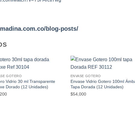
almadina.com.co/blog-posts/
OS
Añadir
Añad
ASE GOTERO
ENVASE GOTERO
a la
a l
ro Vidrio 30 ml Transparente
Envase Vidrio Gotero 100ml Ámb
lista de
lista
deseos
des
xe Dorado (12 Unidades)
Tapa Dorada (12 Unidades)
,200
$
54,000