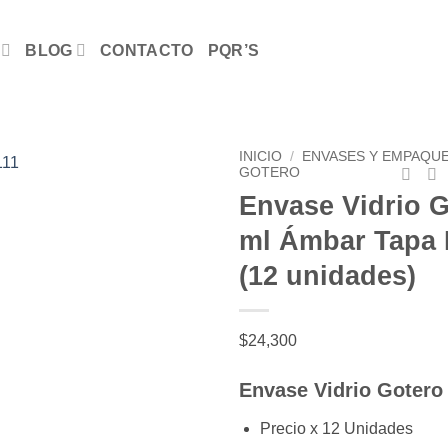
BLOG
CONTACTO
PQR’S
INICIO
/
ENVASES Y EMPAQU
GOTERO
Envase Vidrio G
Añadir
ml Ámbar Tapa
a la
lista de
(12 unidades)
deseos
$
24,300
Envase Vidrio Goter
Precio x 12 Unidades