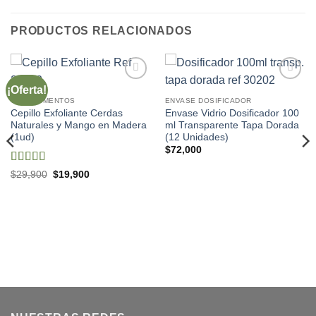
PRODUCTOS RELACIONADOS
¡Oferta!
Añadir
Añadir
a la
a la
COMPLEMENTOS
ENVASE DOSIFICADOR
lista de
lista de
Cepillo Exfoliante Cerdas
Envase Vidrio Dosificador 100
deseos
deseos
Naturales y Mango en Madera
ml Transparente Tapa Dorada
(1ud)
(12 Unidades)
$
72,000
Valorado
El
El
$
29,900
$
19,900
precio
precio
con
5
de 5
original
actual
era:
es:
$29,900.
$19,900.