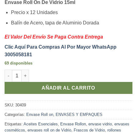
Envase Roll On De Vidrio 15ml
Precio x 12 Unidades
Balín de Acero, tapa de Aluminio Dorada
El Valor Del Envío Se Paga Contra Entrega
Clic Aquí Para Compras Al Por Mayor WhatsApp
3005058181
69 disponibles
Envase Vidrio Rollon 15ml Transparente (12 Unidades) cantida
AÑADIR AL CARRITO
SKU:
30409
Categorías:
Envase Roll on
,
ENVASES Y EMPAQUES
Etiquetas:
Aceites Esenciales
,
Envase Rollon
,
envase vidrio
,
envases
cosméticos
,
envases roll on de Vidrio
,
Frascos de Vidrio
,
rollones