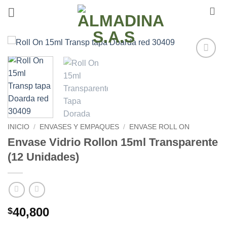
Saltar
al
contenido
Añadir
a la
lista de
deseos
INICIO
/
ENVASES Y EMPAQUES
/
ENVASE ROLL ON
Envase Vidrio Rollon 15ml Transparente
(12 Unidades)
40,800
$