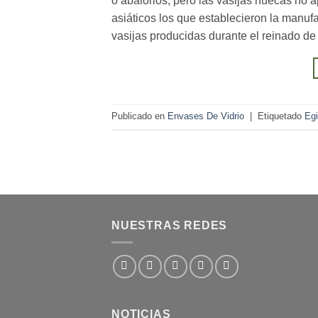
o abalorios, pero las vasijas huecas no 
asiáticos los que establecieron la manuf
vasijas producidas durante el reinado de
Publicado en
Envases De Vidrio
|
Etiquetado
Egi
NUESTRAS REDES
NOTICIAS