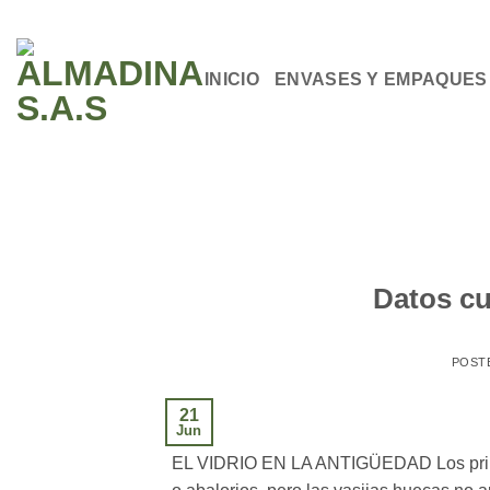
Saltar
al
contenido
INICIO
ENVASES Y EMPAQUES
Datos cur
POST
21
Jun
EL VIDRIO EN LA ANTIGÜEDAD Los primero