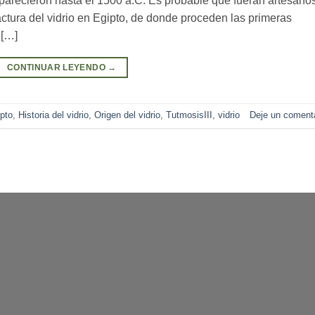
aparecieron hasta el 1500 a.C. Es probable que fueran artesano
actura del vidrio en Egipto, de donde proceden las primeras
 […]
CONTINUAR LEYENDO
→
pto
,
Historia del vidrio
,
Origen del vidrio
,
TutmosisIII
,
vidrio
Deje un comenta