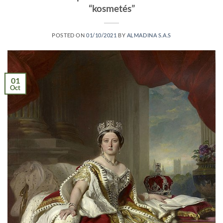
“kosmetés”
POSTED ON
01/10/2021
BY
ALMADINA S.A.S
01
Oct