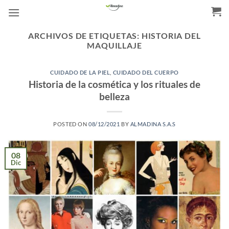
Saltar
al
contenido
ARCHIVOS DE ETIQUETAS:
HISTORIA DEL
MAQUILLAJE
CUIDADO DE LA PIEL
,
CUIDADO DEL CUERPO
Historia de la cosmética y los rituales de
belleza
POSTED ON
08/12/2021
BY
ALMADINA S.A.S
08
Dic