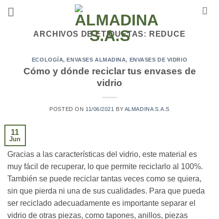
Saltar
al
contenido
ARCHIVOS DE ETIQUETAS:
REDUCE
ECOLOGÍA
,
ENVASES ALMADINA
,
ENVASES DE VIDRIO
Cómo y dónde reciclar tus envases de
vidrio
POSTED ON
11/06/2021
BY
ALMADINA S.A.S
11
Jun
Gracias a las características del vidrio, este material es
muy fácil de recuperar, lo que permite reciclarlo al 100%.
También se puede reciclar tantas veces como se quiera,
sin que pierda ni una de sus cualidades. Para que pueda
ser reciclado adecuadamente es importante separar el
vidrio de otras piezas, como tapones, anillos, piezas