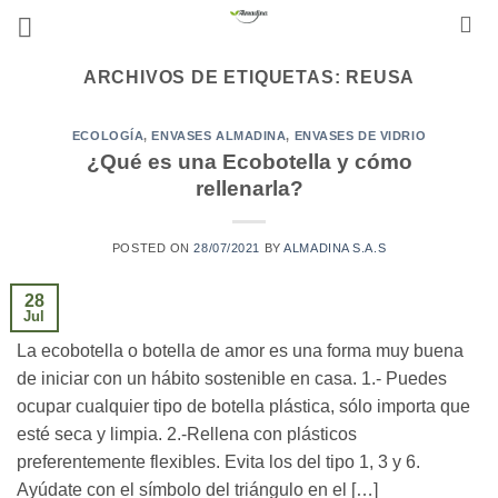
Saltar
al
contenido
ARCHIVOS DE ETIQUETAS:
REUSA
ECOLOGÍA
,
ENVASES ALMADINA
,
ENVASES DE VIDRIO
¿Qué es una Ecobotella y cómo
rellenarla?
POSTED ON
28/07/2021
BY
ALMADINA S.A.S
28
Jul
La ecobotella o botella de amor es una forma muy buena
de iniciar con un hábito sostenible en casa. 1.- Puedes
ocupar cualquier tipo de botella plástica, sólo importa que
esté seca y limpia. 2.-Rellena con plásticos
preferentemente flexibles. Evita los del tipo 1, 3 y 6.
Ayúdate con el símbolo del triángulo en el […]