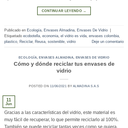
CONTINUAR LEYENDO
→
Publicado en
Ecología
,
Envases Almadina
,
Envases De Vidrio
|
Etiquetado
ecobotella
,
economia
,
el vidrio es vida
,
envases colombia
,
plastico
,
Reciclar
,
Reusa
,
sostenible
,
vidrio
Deje un comentario
ECOLOGÍA
,
ENVASES ALMADINA
,
ENVASES DE VIDRIO
Cómo y dónde reciclar tus envases de
vidrio
POSTED ON
11/06/2021
BY
ALMADINA S.A.S
11
Jun
Gracias a las características del vidrio, este material es
muy fácil de recuperar, lo que permite reciclarlo al 100%.
También se puede reciclar tantas veces como se quiera,